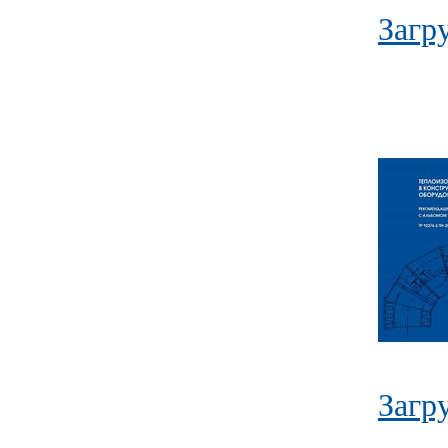
Загр
Загр