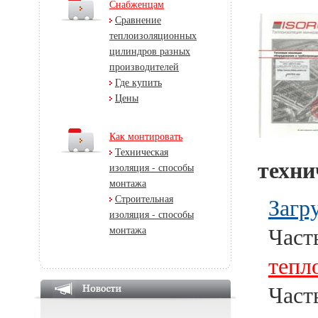
Снабженцам
Сравнение
теплоизоляционных
цилиндров разных
производителей
Где купить
Цены
Как монтировать
Техническая
техни
изоляция - способы
монтажа
Строительная
Загр
изоляция - способы
Част
монтажа
тепл
Част