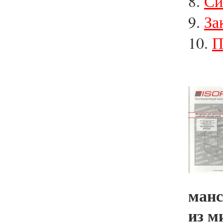
8.
Си
9.
За
10.
П
манс
из м