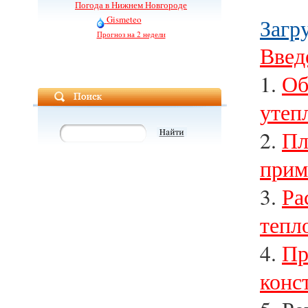
Погода в Нижнем Новгороде
Gismeteo
Загру
Прогноз на 2 недели
Введ
1.
Об
утеп
2.
Пл
прим
3.
Ра
тепл
4.
Пр
конс