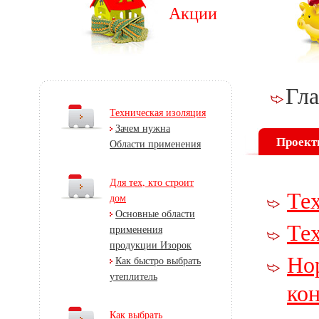
Акции
Гл
Техническая изоляция
Зачем нужна
Проект
Области применения
Для тех, кто строит
Те
дом
Основные области
Те
применения
продукции Изорок
Но
Как быстро выбрать
утеплитель
ко
Как выбрать