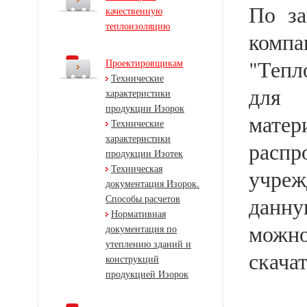
По з
качественную
теплоизоляцию
комп
"Тепл
Проектировщикам
Технические
для 
характеристики
продукции Изорок
матер
Технические
характеристики
расп
продукции Изотек
Техническая
учреж
документация Изорок.
Способы расчетов
данну
Нормативная
можно
документация по
утеплению зданий и
скачат
конструкций
продукцией Изорок