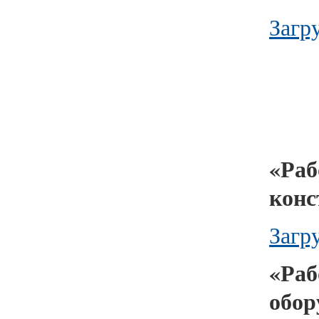
Загру
«Ра
конс
Загр
«Ра
обор