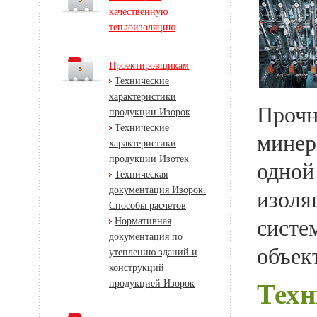
качественную
теплоизоляцию
Проектировщикам
Технические
характеристики
Прочн
продукции Изорок
Технические
минер
характеристики
продукции Изотек
одной
Техническая
документация Изорок.
изоля
Способы расчетов
систе
Нормативная
документация по
объек
утеплению зданий и
конструкций
Техн
продукцией Изорок