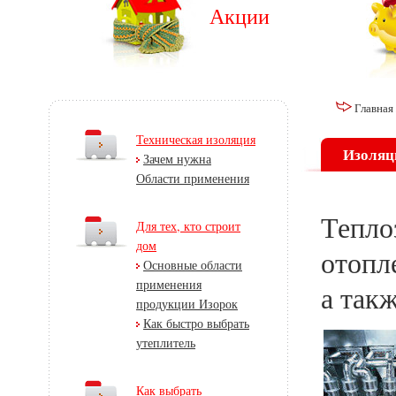
Акции
Главная
Техническая изоляция
Изоляц
Зачем нужна
Области применения
Тепло
Для тех, кто строит
дом
отопл
Основные области
применения
а так
продукции Изорок
Как быстро выбрать
утеплитель
Как выбрать