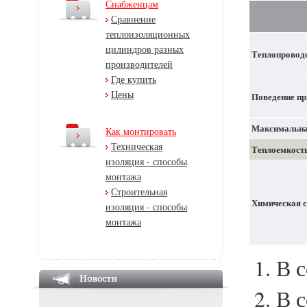
Снабженцам
Сравнение
теплоизоляционных
цилиндров разных
Теплопровод
производителей
Где купить
Цены
Поведение пр
Максимальна
Как монтировать
Техническая
Теплоемкост
изоляция - способы
монтажа
Строительная
Химическая с
изоляция - способы
монтажа
В с
В с