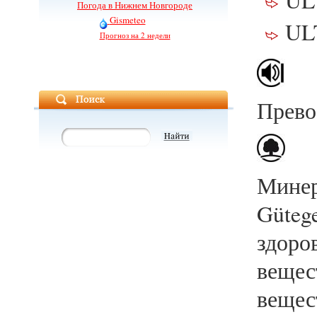
UL
Погода в Нижнем Новгороде
Gismeteo
UL
Прогноз на 2 недели
Прево
Минер
Gütege
здоро
вещес
вещес