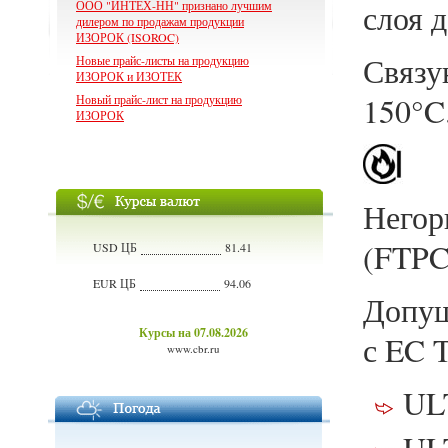
ООО "ИНТЕХ-НН" признано лучшим
слоя 
дилером по продажам продукции
ИЗОРОК (ISOROC)
Связу
Новые прайс-листы на продукцию
ИЗОРОК и ИЗОТЕК
150°C
Новый прайс-лист на продукцию
ИЗОРОК
Негор
(FTPC
USD ЦБ
81.41
EUR ЦБ
94.06
Допущ
Курсы на 07.08.2026
с EC 
www.cbr.ru
UL