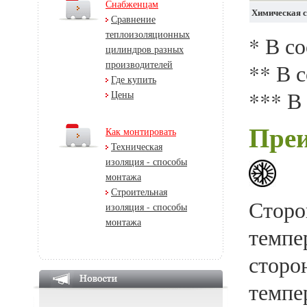
Снабженцам
Химическая с
Сравнение
теплоизоляционных
* В со
цилиндров разных
производителей
** В 
Где купить
*** В
Цены
Пре
Как монтировать
Техническая
изоляция - способы
монтажа
Строительная
Сторо
изоляция - способы
монтажа
темпе
сторо
темпе