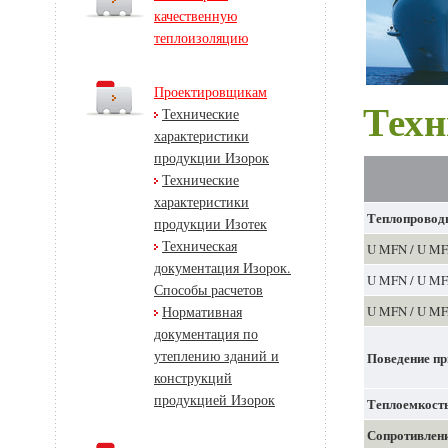
качественную
теплоизоляцию
Проектировщикам
Техн
Технические
характеристики
продукции Изорок
Технические
характеристики
Теплопроводн
продукции Изотек
Техническая
U MFN / U MF
документация Изорок.
U MFN / U MF
Способы расчетов
U MFN / U MF
Нормативная
документация по
утеплению зданий и
Поведение пр
конструкций
продукцией Изорок
Теплоемкост
Сопротивлени