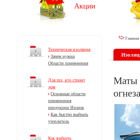
Акции
Главная
Техническая изоляция
Изоляц
Зачем нужна
Области применения
Маты 
Для тех, кто строит
дом
огнез
Основные области
применения
продукции Изорок
Как быстро выбрать
утеплитель
Как выбрать