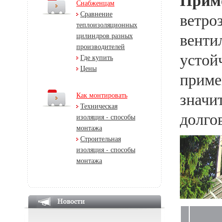
Прим
Снабженцам
Сравнение
ветро
теплоизоляционных
венти
цилиндров разных
производителей
устой
Где купить
Цены
приме
значи
Как монтировать
Техническая
долго
изоляция - способы
монтажа
Строительная
изоляция - способы
монтажа