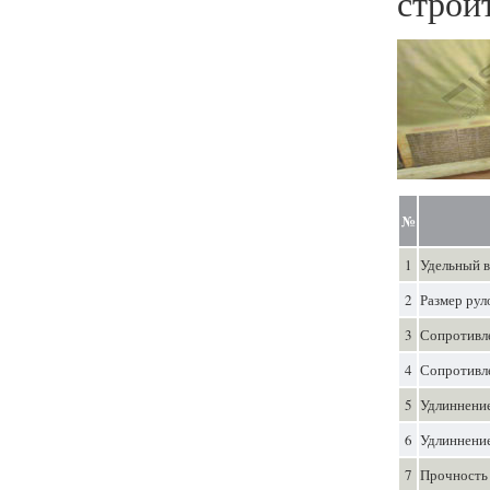
строи
№
1
Удельный в
2
Размер рул
3
Сопротивле
4
Сопротивле
5
Удлиннение
6
Удлиннение
7
Прочность 