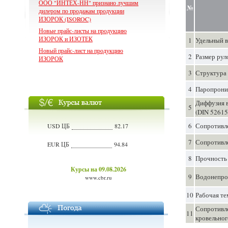
ООО "ИНТЕХ-НН" признано лучшим
№
дилером по продажам продукции
ИЗОРОК (ISOROC)
Новые прайс-листы на продукцию
ИЗОРОК и ИЗОТЕК
1
Удельный в
Новый прайс-лист на продукцию
2
Размер рул
ИЗОРОК
3
Структура
4
Паропрониц
Диффузия в
5
(DIN 52615
6
Сопротивле
USD ЦБ
82.17
7
Сопротивле
EUR ЦБ
94.84
8
Прочность 
Курсы на 09.08.2026
9
Водонепро
www.cbr.ru
10
Рабочая те
Сопротивле
11
кровельног