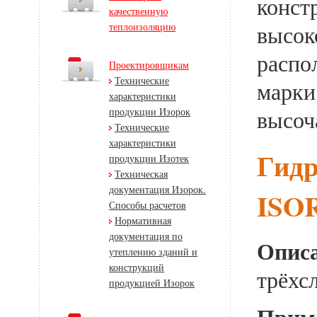
конст
качественную
теплоизоляцию
высок
распо
Проектировщикам
Технические
марки
характеристики
продукции Изорок
высоч
Технические
характеристики
Гидр
продукции Изотек
Техническая
документация Изорок.
ISOR
Способы расчетов
Нормативная
документация по
Описа
утеплению зданий и
конструкций
трёхс
продукцией Изорок