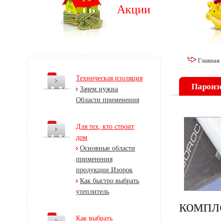
Акции
Главная
Техническая изоляция
Пароиз
Зачем нужна
Области применения
Для тех, кто строит
дом
Основные области
применения
продукции Изорок
Как быстро выбрать
утеплитель
компл
Как выбрать