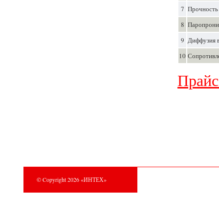
7
Прочность 
8
Паропрониц
9
Диффузия в
10
Сопротивле
Прайс
© Copyright 2026 «ИНТЕХ»