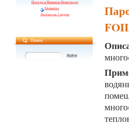
Погода в Нижнем Новгороде
Пар
Gismeteo
Прогноз на 2 недели
FOI
Описа
много
Прим
водян
помещ
много
тепло