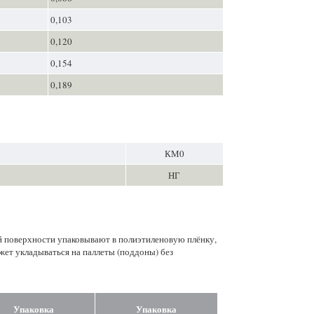
0,103
0,120
0,154
0,189
КМ0
НГ
 поверхности упаковывают в полиэтиленовую плёнку,
жет укладываться на паллеты (поддоны) без
Упаковка
Упаковка