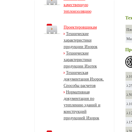
качественную
теплоизоляцию
Те
Проектировщикам
Пло
Технические
Мак
характеристики
продукции Изорок
Пр
Технические
характеристики
продукции Изотек
Техническая
λ10
документация Изорок.
Способы расчетов
λ25
Нормативная
λ50
документация по
λ10
утеплению зданий и
конструкций
λ12
продукцией Изорок
λ15
λ20