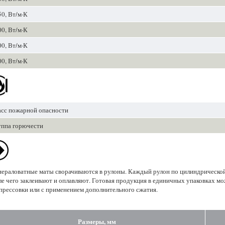
0, Вт/м·К
0, Вт/м·К
0, Вт/м·К
0, Вт/м·К
сс пожарной опасности
уппа горючести
ераловатные маты сворачиваются в рулоны. Каждый рулон по цилиндрической
ле чего заклеивают и оплавляют. Готовая продукция в единичных упаковках мо
прессовки или с применением дополнительного сжатия.
Размеры, мм