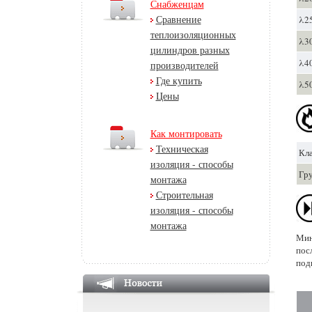
Снабженцам
Сравнение
λ25
теплоизоляционных
λ30
цилиндров разных
λ40
производителей
Где купить
λ50
Цены
Как монтировать
Техническая
Кла
изоляция - способы
Гр
монтажа
Строительная
изоляция - способы
монтажа
Мин
пос
под