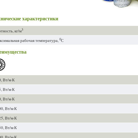
хнические характеристики
3
тность, кг/м
0
симальная рабочая температура,
С
еимущества
, Вт/м·К
, Вт/м·К
, Вт/м·К
0, Вт/м·К
5, Вт/м·К
0, Вт/м·К
0, Вт/м·К