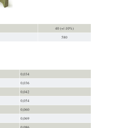
40 (+/-10%)
580
0,034
0,036
0,042
0,054
0,060
0,069
0,086