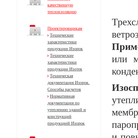
качественную
теплоизоляцию
Трех
Проектировщикам
ветр
Технические
характеристики
Прим
продукции Изорок
или м
Технические
характеристики
конде
продукции Изотек
Техническая
документация Изорок.
Изос
Способы расчетов
Нормативная
утепл
документация по
мемб
утеплению зданий и
конструкций
пароп
продукцией Изорок
и пов