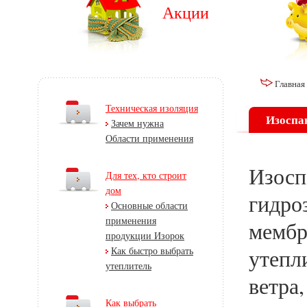
Акции
Главная
Техническая изоляция
Изоспан
Зачем нужна
Области применения
Изосп
Для тех, кто строит
дом
гидро
Основные области
применения
мембр
продукции Изорок
Как быстро выбрать
утепл
утеплитель
ветра,
Как выбрать