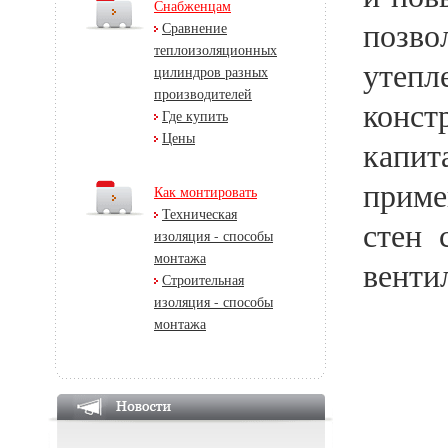
Снабженцам
позво
Сравнение
теплоизоляционных
утеп
цилиндров разных
производителей
конс
Где купить
Цены
капи
приме
Как монтировать
Техническая
стен 
изоляция - способы
монтажа
венти
Строительная
изоляция - способы
монтажа