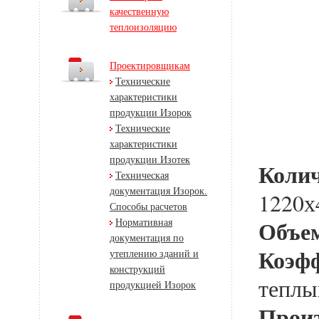
качественную
теплоизоляцию
Проектировщикам
Технические
характеристики
продукции Изорок
Технические
характеристики
продукции Изотек
Колич
Техническая
документация Изорок.
1220х
Способы расчетов
Нормативная
Объем
документация по
Коэфф
утеплению зданий и
конструкций
теплы
продукцией Изорок
Произ