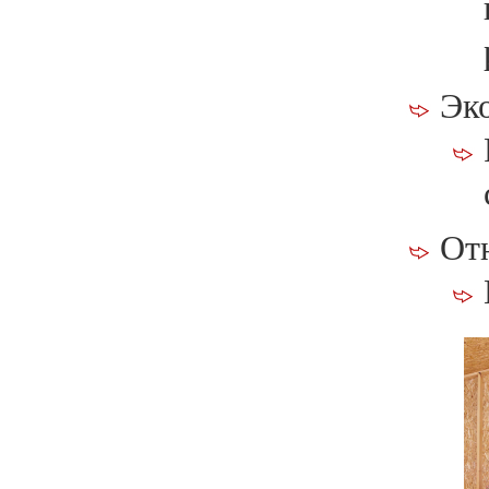
Эк
Отн