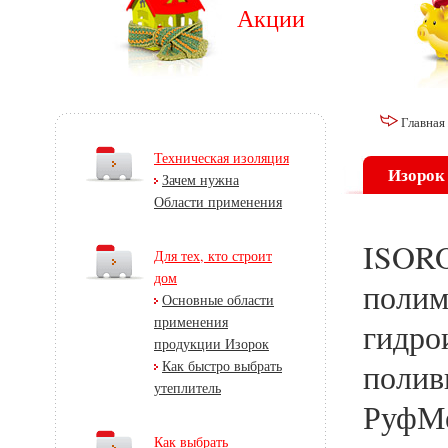
Акции
Главная
Техническая изоляция
Изорок
Зачем нужна
Области применения
ISORO
Для тех, кто строит
дом
полим
Основные области
применения
гидро
продукции Изорок
Как быстро выбрать
полив
утеплитель
РуфМе
Как выбрать