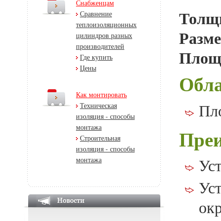
Снабженцам
Толщ
Сравнение
теплоизоляционных
Разме
цилиндров разных
производителей
Площа
Где купить
Цены
Обла
Как монтировать
Пл
Техническая
изоляция - способы
монтажа
Пре
Строительная
изоляция - способы
монтажа
Ус
Ус
ок