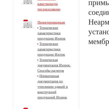
примы
качественную
теплоизоляцию
соеди
Неарм
Проектировщикам
Технические
устан
характеристики
продукции Изорок
мембр
Технические
характеристики
продукции Изотек
Техническая
документация Изорок.
Способы расчетов
Нормативная
документация по
утеплению зданий и
конструкций
продукцией Изорок