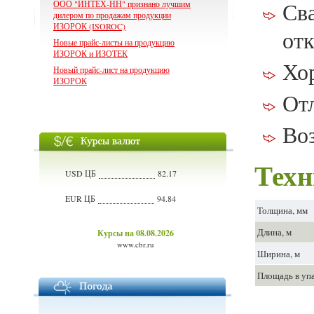
Сва
ООО "ИНТЕХ-НН" признано лучшим
дилером по продажам продукции
ИЗОРОК (ISOROC)
от
Новые прайс-листы на продукцию
ИЗОРОК и ИЗОТЕК
Хо
Новый прайс-лист на продукцию
ИЗОРОК
Отл
Во
Техн
USD ЦБ
82.17
EUR ЦБ
94.84
Толщина, мм
Длина, м
Курсы на 08.08.2026
www.cbr.ru
Ширина, м
Площадь в упа