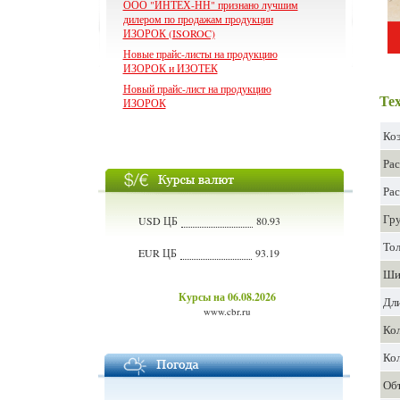
ООО "ИНТЕХ-НН" признано лучшим
дилером по продажам продукции
ИЗОРОК (ISOROC)
Новые прайс-листы на продукцию
ИЗОРОК и ИЗОТЕК
Новый прайс-лист на продукцию
Те
ИЗОРОК
Коэ
Рас
Рас
Гр
USD ЦБ
80.93
То
EUR ЦБ
93.19
Ши
Курсы на 06.08.2026
Дли
www.cbr.ru
Кол
Кол
Объ