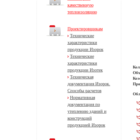
качественную
теплоизоляцию
Проектировщикам
Технические
характеристики
продукции Изорок
Технические
характеристики
Кол
продукции Изотек
Объ
Техническая
Коэ
документация Изорок.
Про
Способы расчетов
Обл
Нормативная
документация по
утеплению зданий и
конструкций
продукцией Изорок