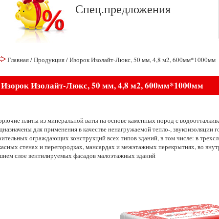
Спец.предложения
Главная
/
Продукция
/
Изорок Изолайт-Люкс, 50 мм, 4,8 м2, 600мм*1000мм
Изорок Изолайт-Люкс, 50 мм, 4,8 м2, 600мм*1000мм
орючие плиты из минеральной ваты на основе каменных пород с водоотталк
дназначены для применения в качестве ненагружаемой тепло-, звукоизоляции 
оительных ограждающих конструкций всех типов зданий, в том числе: в трехсл
касных стенах и перегородках, мансардах и межэтажных перекрытиях, во внут
шнем слое вентилируемых фасадов малоэтажных зданий