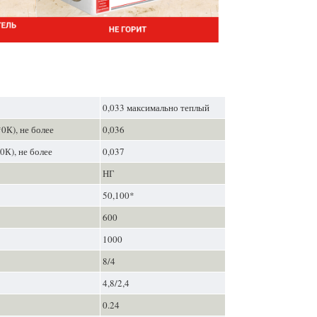
0,033 максимально теплый
*0К), не более
0,036
*0К), не более
0,037
НГ
50,100*
600
1000
8/4
4,8/2,4
0.24