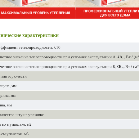
хнические характеристики
ффициент теплопроводности, λ10
ʎА, ,
четное значение теплопроводности при условиях эксплуатации А,
Вт / (м
ʎБ, ,
четное значение теплопроводности при условиях эксплуатации Б,
Вт / (м
уппа горючести
лщина, мм
рина, мм
на, мм
ичество штук в упаковке
-во в упаковке, м2
ем упаковки, м3