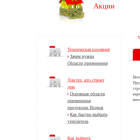
Акции
Техническая изоляция
Зачем нужна
Области применения
Нег
Для тех, кто строит
Пре
дом
стр
Основные области
кар
вне
применения
продукции Изорок
Как быстро выбрать
утеплитель
Как выбрать