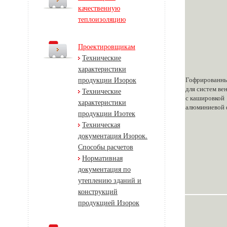
качественную
теплоизоляцию
Проектировщикам
Технические
характеристики
Гофрированны
продукции Изорок
для систем ве
Технические
с кашировкой
характеристики
алюминиевой 
продукции Изотек
Техническая
документация Изорок.
Способы расчетов
Нормативная
документация по
утеплению зданий и
конструкций
продукцией Изорок