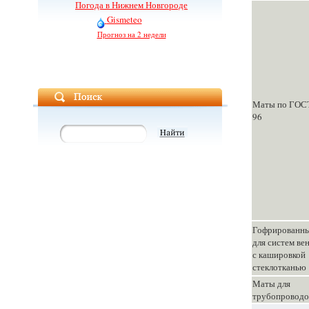
Погода в Нижнем Новгороде
Gismeteo
Прогноз на 2 недели
Маты по ГОСТ
96
Гофрированны
для систем ве
с кашировкой
стеклотканью
Маты для
трубопроводо